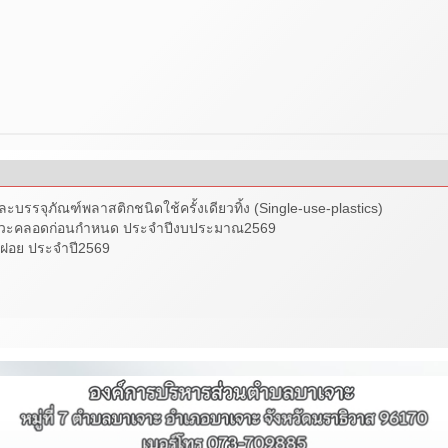
บรรจุภัณฑ์พลาสติกชนิดใช้ครั้งเดียวทิ้ง (Single-use-plastics)
ลดภาวะคลอดก่อนกำหนด ประจำปีงบประมาณ2569
ลฝอย ประจำปี2569