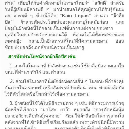
ท่าน" เทียบได้กับคำทักทายในภาษาไทยว่า "
สวัสดี
" สำหรับ
วันนี้ผู้เขียนมีสาระดี ๆ มานำเสนอให้คุณผู้อ่านได้รับรู้กันนะ
คะ สาระดี ๆ ที่ว่านี้ก็คือ
"Kain Lepas"
อ่านว่า
"
ผ้าลือ
ปัส
"
ผ้าสารพัดประโยชน์ของคนมลายูในสมัยก่อน และ
ปัจจุบันผ้าชนิดนี้ได้กลายเป็นแฟชั่นการแต่งกายของชาว
มุสลิมในสามจังหวัดชายแดนใต้ ที่สวมใส่ได้ทั้งเพศชายและ
เพศหญิง กลายเป็นอินเทรนด์ใหม่ที่มีความสวยงาม อ่อน
ช้อย บ่งบอกถึงเอกลักษณ์ความเป็นมลายู
สารพัดประโยชน์จากผ้าลือปัส เช่น
1. สวมใส่ในเวลาที่กำลังทำงาน เช่น ใช้ผ้าลือปัสคาดเอวใน
ขณะที่ทำนา ทำไร่ และทำสวน
2. สวมใส่ในเวลาที่นั่งผักผ่อนตอนเย็น ๆ ในขณะที่กำลังคุย
กันภายในครอบครัวหรือสังสรรค์กับเพื่อน เช่น พาดผ้าลือปัส
ไว้ที่หัวไหล่หรือโพกหัวไว้เพื่อความสวยงาม
3. ผ้าชนิดนี้ใช้ได้ในพิธีกรรมต่าง ๆ เช่น พิธีกรรมการเข้าซู
นัตหรือที่เรียกว่า "มาโสะ ยาวี" หมายถึง "การตัดหนังหุ้ม
ปลายอวัยวะสืบพันธ์ุเพศชาย" นิยมใช้ผ้าลือปัสในการสวมใส่
หลังจากที่ได้เข้าพิธีเสร็จเรียบร้อยแล้ว เพราะผ้าชนิดนี้มีความ
บางและแห้งเร็ว สะดวกต่อตัวเด็กที่เพิ่งเข้าพิธีกรรมนี้