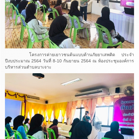
โครงการค่ายเยาวชนต้นแบบต้านภัยยาเสพติด​ ประจำ
ปีงบประมาณ​ 2564​ วันที่​ 8-10​ กันยายน​ 2564 ณ​ ห้องประชุม​องค์การ
บริหารส่วนตำบลบาเจาะ